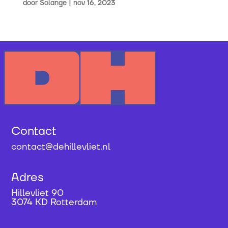
door
Solange
|
nov 16, 2023
Contact
contact@dehillevliet.nl
Adres
Hillevliet 90
3074 KD Rotterdam